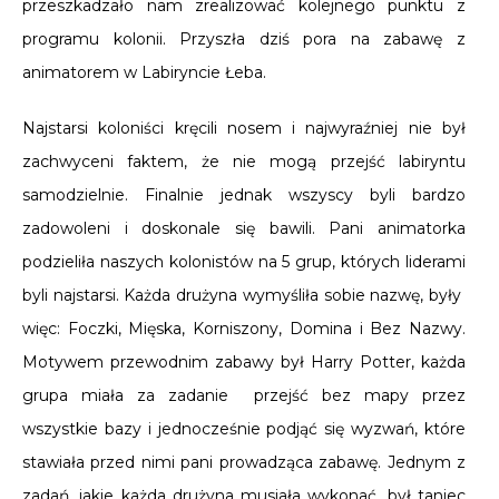
przeszkadzało nam zrealizować kolejnego punktu z
programu kolonii. Przyszła dziś pora na zabawę z
animatorem w Labiryncie Łeba.
Najstarsi koloniści kręcili nosem i najwyraźniej nie był
zachwyceni faktem, że nie mogą przejść labiryntu
samodzielnie. Finalnie jednak wszyscy byli bardzo
zadowoleni i doskonale się bawili. Pani animatorka
podzieliła naszych kolonistów na 5 grup, których liderami
byli najstarsi. Każda drużyna wymyśliła sobie nazwę, były
więc: Foczki, Mięska, Korniszony, Domina i Bez Nazwy.
Motywem przewodnim zabawy był Harry Potter, każda
grupa miała za zadanie przejść bez mapy przez
wszystkie bazy i jednocześnie podjąć się wyzwań, które
stawiała przed nimi pani prowadząca zabawę. Jednym z
zadań, jakie każda drużyna musiała wykonać, był taniec