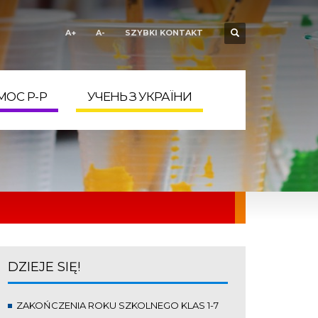
DEKLARACJA
A+
A-
SZYBKI KONTAKT
×
DOSTĘPNOŚCI
więcej >>
MOC P-P
УЧЕНЬ З УКРАЇНИ
DZIEJE SIĘ!
ZAKOŃCZENIA ROKU SZKOLNEGO KLAS 1-7