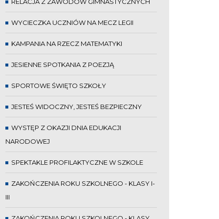
RELACJA Z ZAWODÓW GIMNASTYCZNYCH
WYCIECZKA UCZNIÓW NA MECZ LEGII
KAMPANIA NA RZECZ MATEMATYKI
JESIENNE SPOTKANIA Z POEZJĄ
SPORTOWE ŚWIĘTO SZKOŁY
JESTEŚ WIDOCZNY, JESTEŚ BEZPIECZNY
WYSTĘP Z OKAZJI DNIA EDUKACJI
NARODOWEJ
SPEKTAKLE PROFILAKTYCZNE W SZKOLE
ZAKOŃCZENIA ROKU SZKOLNEGO - KLASY I-
III
ZAKOŃCZENIA ROKU SZKOLNEGO - KLASY