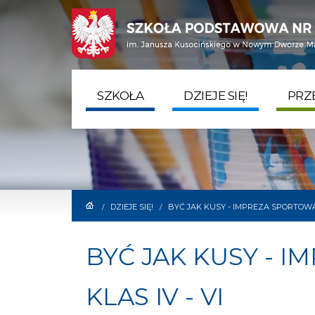
SZYBKI KONTAKT
ADRE
tel. 22 775 50 75
ul. Che
sekretariat@sp5.com.pl
05-100
SZKOŁA
DZIEJE SIĘ!
PRZ
DZIEJE SIĘ!
BYĆ JAK KUSY - IMPREZA SPORTOWA 
/
/
BYĆ JAK KUSY - 
KLAS IV - VI