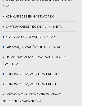
IV-VI
KONKURS JESIENNY STWOREK
CYFROWOBEZPIECZNI.PL - ANKIETA
KLASY 3A I 3B ODWIEDZIŁY TVP
TAK ŚWIĘTOWALIŚMY 11 LISTOPADA
NOWE GRY PLANSZOWE W BIBLIOTECE I
ŚWIETLICY
ZDROWO JEM, WIĘCEJ WIEM! - 3D
ZDROWO JEM, WIĘCEJ WIEM! - 1E
WRÓŻKA OKRUSZKA OPOWIADA O
NIEPEŁNOSPRAWNOŚCI