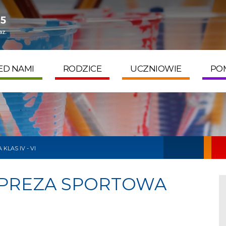
S
GODZINY PRACY
mików 1A
Poniedziałek - Piątek
 Nowy Dwór Mazowiecki
7:30 - 15:30
ED NAMI
RODZICE
UCZNIOWIE
PO
KLAS IV - VI
IMPREZA SPORTOWA