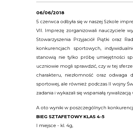
06/06/2018
5 czerwca odbyła się w naszej Szkole impr
VII. Imprezę zorganizowali nauczyciele 
Stowarzyszenia Przyjaciół Piątki oraz R
konkurencjach sportowych, indywidual
stanowią nie tylko próbę umiejętności s
uczniowie mogli sprawdzić, czy w tej sferz
charakteru, niezłomność oraz odwaga d
sportowej, ale również podczas II wojny Św
zadania i wykazali się wspaniałą rywalizacją w
A oto wyniki w poszczególnych konkurencj
BIEG SZTAFETOWY KLAS 4-5
I miejsce - kl. 4g,