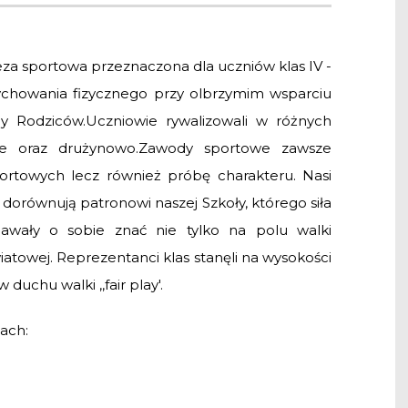
eza sportowa przeznaczona dla uczniów klas IV -
wychowania fizycznego przy olbrzymim wsparciu
ady Rodziców.Uczniowie rywalizowali w różnych
nie oraz drużynowo.Zawody sportowe zawsze
portowych lecz również próbę charakteru. Nasi
e dorównują patronowi naszej Szkoły, którego siła
awały o sobie znać nie tylko na polu walki
iatowej. Reprezentanci klas stanęli na wysokości
 duchu walki ,,fair play'.
ach: