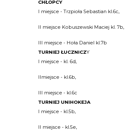
CHŁOPCY
I miejsce - Trzpioła Sebastian kl.6c,
II miejsce Kobuszewski Maciej kl. 7b,
III miejsce - Hoła Daniel kl.7b
TURNIEJ ŁUCZNICZ
Y
I miejsce - kl. 6d,
IImiejsce - kl.6b,
III miejsce - kl.6c
TURNIEJ UNIHOKEJA
I miejsce - kl.5b,
II miejsce - kl.5e,