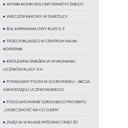
WYNIKI KONKURSU INFORMATYCZNEGO
WIECZÓR KINOWY W ŚWIETLICY
BAL KARNAWAŁOWY KLAS 0-3
TRZECIOKLASIŚCI W CENTRUM NAUKI
KOPERNIK
KRÓLEWNA ŚNIEŻKA W WYKONANIU
UCZNIÓW KLASY 3 H
POMAGAMY PSOM W SCHRONISKU - AKCJA
SAMORZĄDU UCZNIOWSKIEGO
PODSUMOWANIE SZKOLNEGO PROJEKTU
,,GRZECZNOŚĆ NA CO DZIEŃ”
ZAJĘCIA W KLASIE INTEGRACYJNEJ 3D