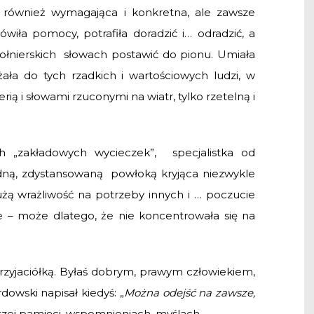
– również wymagająca i konkretna, ale zawsze
iła pomocy, potrafiła doradzić i… odradzić, a
żołnierskich słowach postawić do pionu. Umiała
żała do tych rzadkich i wartościowych ludzi, w
ią i słowami rzuconymi na wiatr, tylko rzetelną i
h „zakładowych wycieczek”, specjalistka od
odną, zdystansowaną powłoką kryjąca niezwykle
żą wrażliwość na potrzeby innych i … poczucie
e – może dlatego, że nie koncentrowała się na
rzyjaciółką. Byłaś dobrym, prawym człowiekiem,
owski napisał kiedyś: „
Można odejść na zawsze,
aszej pamięci, wspomnieniach, myślach…