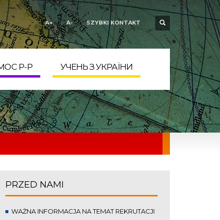
DEKLARACJA
A+
A-
SZYBKI KONTAKT
×
DOSTĘPNOŚCI
więcej >>
MOC P-P
УЧЕНЬ З УКРАЇНИ
PRZED NAMI
WAŻNA INFORMACJA NA TEMAT REKRUTACJI