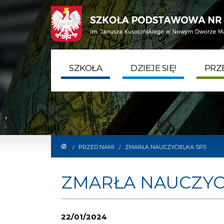
SZYBKI KONTAKT
ADRE
tel. 22 775 50 75
ul. Che
sekretariat@sp5.com.pl
05-100
SZKOŁA
DZIEJE SIĘ!
PRZ
PRZED NAMI
ZMARŁA NAUCZYCIELKA SP5
/
/
ZMARŁA NAUCZYC
22/01/2024