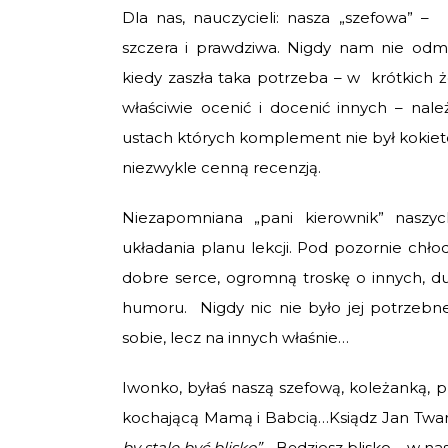
Dla nas, nauczycieli: nasza „szefowa” 
szczera i prawdziwa. Nigdy nam nie odmów
kiedy zaszła taka potrzeba – w krótkich 
właściwie ocenić i docenić innych – nale
ustach których komplement nie był kokieter
niezwykle cenną recenzją.
Niezapomniana „pani kierownik” naszyc
układania planu lekcji. Pod pozornie chł
dobre serce, ogromną troskę o innych, du
humoru. Nigdy nic nie było jej potrzebn
sobie, lecz na innych właśnie…
Iwonko, byłaś naszą szefową, koleżanką, p
kochającą Mamą i Babcią…Ksiądz Jan Tward
by stale być blisko”…
Będziesz blisko – w n