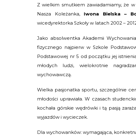
Z wielkim smutkiem zawiadamiamy, że w 
Nasza Koleżanka,
Iwona Bielska – 
wicedyrektorka Szkoły w latach 2002 – 2012
Jako absolwentka Akademii Wychowania
fizycznego najpierw w Szkole Podstawo
Podstawowej nr 5 od początku jej istnien
młodych ludzi, wielokrotnie nagrad
wychowawczą.
Wielka pasjonatka sportu, szczególnie cen
młodości uprawiała. W czasach studenckic
kochała górskie wędrówki i tą pasją zaraż
wyjazdów i wycieczek.
Dla wychowanków: wymagająca, konkretna, 