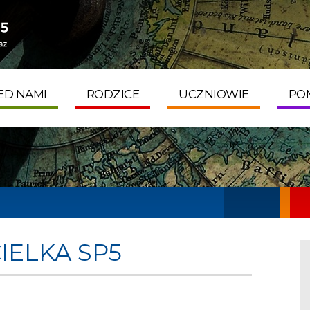
S
GODZINY PRACY
mików 1A
Poniedziałek - Piątek
 Nowy Dwór Mazowiecki
7:30 - 15:30
ED NAMI
RODZICE
UCZNIOWIE
PO
IELKA SP5